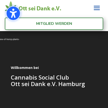
MITGLIED WERDEN
Video-
Player
view-of-hemp-plants-
Willkommen bei
Cannabis Social Club
Ott sei Dank e.V. Hamburg